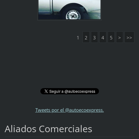
1
2
3
4
5
>
>>
Tweets por el @autoecoexpress.
Aliados Comerciales