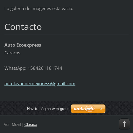
La galería de imágenes está vacía.
Contacto
Auto Ecoexpress
Caracas.
WhatsApp: +584261181744
autolava
doecoexp
ress@gma
il.com
Haz tu página web gratis
Ver:
Móvil
|
Clásica